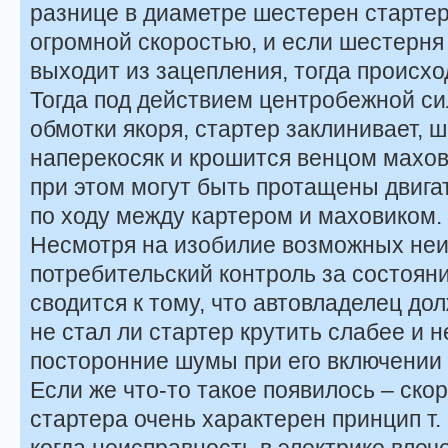
разнице в диаметре шестерен стартер
огромной скоростью, и если шестерня 
выходит из зацепления, тогда происход
Тогда под действием центробежной с
обмотки якоря, стартер заклинивает, 
наперекосяк и крошится венцом махо
при этом могут быть протащены двига
по ходу между картером и маховиком.
Несмотря на изобилие возможных неи
потребительский контроль за состоян
сводится к тому, что автовладелец д
не стал ли стартер крутить слабее и н
посторонние шумы при его включении 
Если же что-то такое появилось – скор
стартера очень характерен принцип т.
когда неисправность в электрике влеч