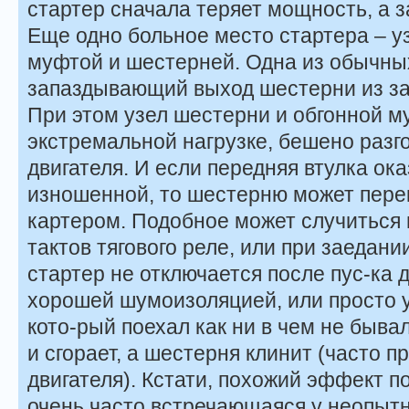
стартер сначала теряет мощность, а з
Еще одно больное место стартера – у
муфтой и шестерней. Одна из обычны
запаздывающий выход шестерни из за
При этом узел шестерни и обгонной м
экстремальной нагрузке, бешено раз
двигателя. И если передняя втулка ок
изношенной, то шестерню может пере
картером. Подобное может случиться и
тактов тягового реле, или при заедани
стартер не отключается после пус-ка 
хорошей шумоизоляцией, или просто у
кото-рый поехал как ни в чем не быва
и сгорает, а шестерня клинит (часто п
двигателя). Кстати, похожий эффект 
очень часто встречающаяся у неопытн