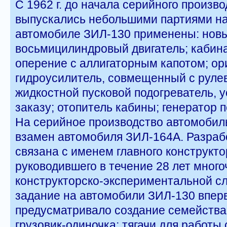
С 1962 г. до начала серийного произ
выпускались небольшими партиями на
автомобиле ЗИЛ-130 применены: новы
восьмицилиндровый двигатель; кабин
оперение с аллигаторным капотом; о
гидроусилитель, совмещенный с рул
жидкостной пусковой подогреватель, 
заказу; отопитель кабины; генератор 
На серийное производство автомобиль
взамен автомобиля ЗИЛ-164А. Разраб
связана с именем главного конструктор
руководившего в течение 28 лет мног
конструкторско-экспериментальной с
задание на автомобили ЗИЛ-130 впер
предусматривало создание семейства
грузовик-одиночка; тягачи для работы