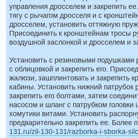
управления дрос­селем и закрепить ее.
тягу с рычагом дросселя и с кронштей
дросселем, установить от­тяжную пру
Присоединить к кронштейнам тросы р
воздушной заслонкой и дроссе­лем и з
Установить с резиновыми подушками р
с облицовкой и закрепить его. Присоед
жалюзи, зашплинтовать и закрепить кр
кабины. Установить нижний патрубок 
закрепить его болтами, затем соедини
насосом и шланг с пат­рубком головки
хому­тики витами. Установить распорн
предварительно закрепить ее. Более 
131.ru/zil-130-131/razborka-i-sborka-si