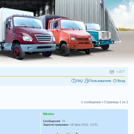
FAQ
Пользователи
Вход
1 сообщение • Страница
1
из
1
Nikolas
Сообщения:
76
Зарегистрирован:
28 фев 2011, 13:51