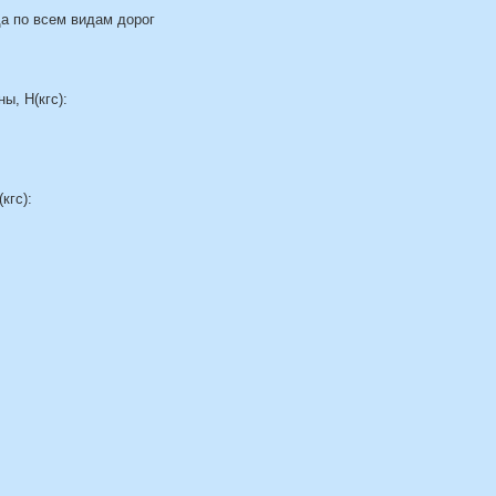
да по всем видам дорог
ы, Н(кгс):
кгс):