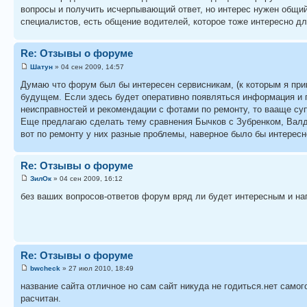
вопросы и получить исчерпывающий ответ, но интерес нужен общий
специалистов, есть общение водителей, которое тоже интересно для
Re: Отзывы о форуме
Шатун
» 04 сен 2009, 14:57
Думаю что форум был бы интересен сервисникам, (к которым я прин
будущем. Если здесь будет оперативно появляться информация и п
неисправностей и рекомендации с фотами по ремонту, то вааще суп
Еще предлагаю сделать тему сравнения Бычков с Зубренком, Валдае
вот по ремонту у них разные проблемы, наверное было бы интересн
Re: Отзывы о форуме
ЗилОк
» 04 сен 2009, 16:12
без ваших вопросов-ответов форум вряд ли будет интересным и на
Re: Отзывы о форуме
bwcheck
» 27 июл 2010, 18:49
название сайта отличное но сам сайт никуда не годиться.нет самог
расчитан.