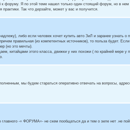
 к форуму. Я по этой теме нашел только один стоящий форум, но в нем 
 практики. Так что дерзайте, может у вас и получится.
адлежу), либо если человек хочет купить авто ЗиЛ и заранее узнать о 
ричем правильная (из компетентных источников), то польза будет. Есл
ер (но это мечты).
м, китайцами этого класса, движки у них похожи ( по крайней мере у п
о.
полненным, мы будем стараться оперативно отвечать на вопросы, адрес
о главного -= ФОРУМА=- не скем пообщаться да и тем о зиле нет .не пой