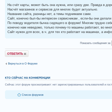
На счёт карты, может быть она нужна, или сразу две. Правда в дор
Насчёт магазинов и сервисов для многих будет актуально.
Название сайта, разницы нет, а темы поднимаем сами.
Сайт, конечно был-бы интересен сервисникам , если-бы они делали 
По поводу водителя бычка сидящего в форуме! Многим трудно себе 
конечно нам неведомо, только почему-то машины работают, во мно
Сайт нужен для всех, в.ч. для тех кто работает на машинах, а инф
Показать сообщения за:
Ответить
Вернуться в О Форуме
КТО СЕЙЧАС НА КОНФЕРЕНЦИИ
Сейчас этот форум просматривают: нет зарегистрированных пользователей и гост
Список форумов