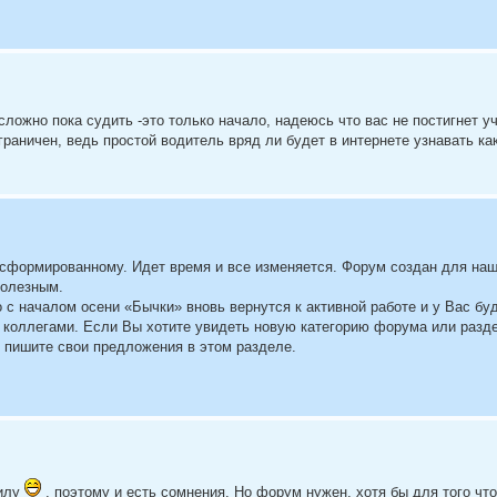
сложно пока судить -это только начало, надеюсь что вас не постигнет 
граничен, ведь простой водитель вряд ли будет в интернете узнавать ка
 сформированному. Идет время и все изменяется. Форум создан для наш
полезным.
 с началом осени «Бычки» вновь вернутся к активной работе и у Вас бу
с коллегами. Если Вы хотите увидеть новую категорию форума или разде
 пишите свои предложения в этом разделе.
зилу
, поэтому и есть сомнения. Но форум нужен, хотя бы для того чт