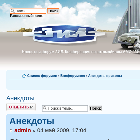
Расширенный поиск
Новости и форум ЗИЛ. Конференция по автомобилям АМО "ЗИ
Новости и форум ЗИЛ. Конференция по автомобилям АМО "З
Список форумов
‹
Внефорумное
‹
Анекдоты приколы
Анекдоты
Ответить
Анекдоты
admin
» 04 май 2009, 17:04