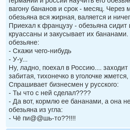
германии и россии научить его обезья
вагону бананов и срок - месяц. Через 
обезьяна вся жирная, валяется и ничег
Приехал к французу - обезьяна сидит 
круассаны и закусывает их бананами.
обезьяне:
- Скажи чего-нибудь
- У-у...
Ну, ладно, поехал в Россию.... заходит
забитая, тихонечко в уголочке жмется, 
Спрашивает бизнесмен у русского:
- Ты что с ней сделал????
- Да вот, кормлю ее бананами, а она не 
обезьяна из угла:
- Чё пи@@шь-то??!!!!