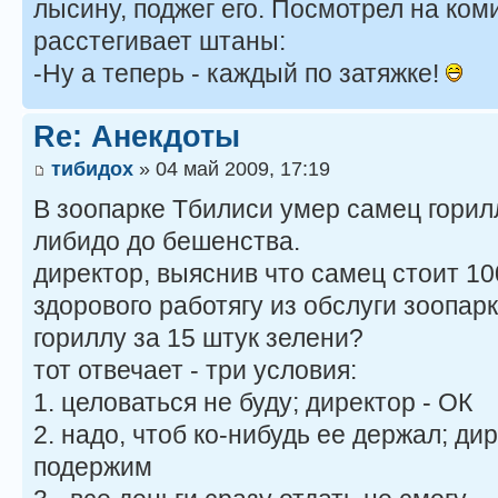
лысину, поджег его. Посмотрел на ко
расстегивает штаны:
-Ну а теперь - каждый по затяжке!
Re: Анекдоты
тибидох
» 04 май 2009, 17:19
В зоопарке Тбилиси умер самец горил
либидо до бешенства.
директор, выяснив что самец стоит 10
здорового работягу из обслуги зоопар
гориллу за 15 штук зелени?
тот отвечает - три условия:
1. целоваться не буду; директор - ОК
2. надо, чтоб ко-нибудь еe держал; дир
подержим