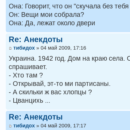
Она: Говорит, что он "скучала без тебя 
Он: Вещи мои собрала?
Она: Да, лежат около двери
Re: Анекдоты
тибидох
» 04 май 2009, 17:16
Укpаина. 1942 год. Дом на кpаю села. 
спpашивает.
- Хто там ?
- Откpывай, эт-то ми паpтисаны.
- А скильки ж вас хлопцы ?
- Цванцихь ...
Re: Анекдоты
тибидох
» 04 май 2009, 17:17