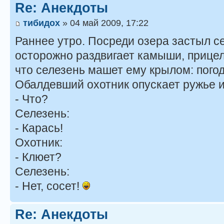
Re: Анекдоты
тибидох
» 04 май 2009, 17:22
Раннее утро. Посреди озера застыл с
осторожно раздвигает камыши, прицели
что селезень машет ему крылом: погод
Обалдевший охотник опускает ружье 
- Что?
Селезень:
- Карась!
Охотник:
- Клюет?
Селезень:
- Нет, сосет!
Re: Анекдоты