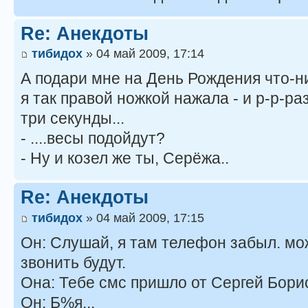
Re: Анекдоты
тибидох
» 04 май 2009, 17:14
А подари мне на День Рождения что-н
я так правой ножкой нажала - и р-р-раз
три секунды...
- ....весы подойдут?
- Ну и козел же ты, Серёжа..
Re: Анекдоты
тибидох
» 04 май 2009, 17:15
Он: Слушай, я там телефон забыл. мо
звонить будут.
Она: Тебе смс пришло от Сергей Борис
Он: Б%я...